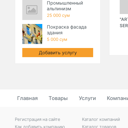
Промышленный
альпинизм
25 000 сум
"TEXNOINVEST-ST"
"ZARINA MEBEL"
"AR
ИП ООО
ООО
SER
Покраска фасада
здания
5 000 сум
Добавить услугу
Главная
Товары
Услуги
Компан
Регистрация на сайте
Каталог компаний
Как добавить компанию
Каталог товаров