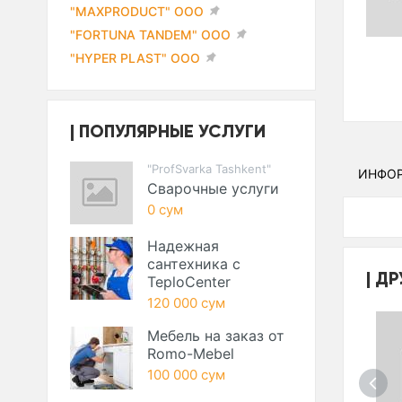
"MAXPRODUCT" ООО
"FORTUNA TANDEM" ООО
"HYPER PLAST" ООО
ПОПУЛЯРНЫЕ УСЛУГИ
"ProfSvarka Tashkent"
ИНФО
Сварочные услуги
0 сум
Надежная
сантехника с
ДР
TeploCenter
120 000 сум
Мебель на заказ от
Romo-Mebel
100 000 сум