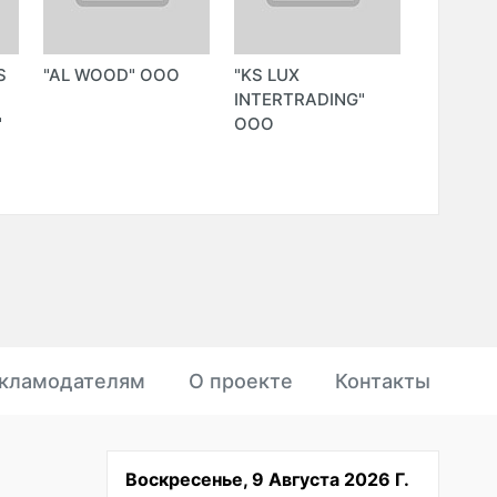
S
"AL WOOD" ООО
"KS LUX
"МАТЛУ
-
INTERTRADING"
ООО
"
ООО
кламодателям
О проекте
Контакты
Воскресенье, 9 Августа 2026 Г.