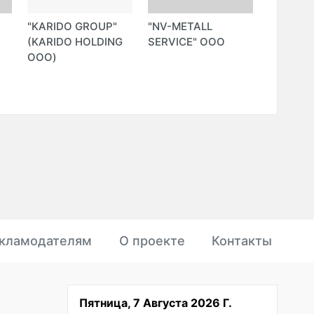
"KARIDO GROUP"
"NV-METALL
"МИР
(KARIDO HOLDING
SERVICE" ООО
САНТЕХ
ООО)
МАГАЗИ
HOLDING
кламодателям
О проекте
Контакты
Пятница, 7 Августа 2026 Г.