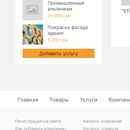
Промышленный
альпинизм
ОО
"NERO" (DAS-AWP
"CLIMADENS"
"ST
25 000 сум
TRADE" ООО)
(CLIMADENS PRO"
ООО)
Покраска фасада
здания
5 000 сум
Добавить услугу
Главная
Товары
Услуги
Компан
Регистрация на сайте
Каталог компаний
Как добавить компанию
Каталог товаров