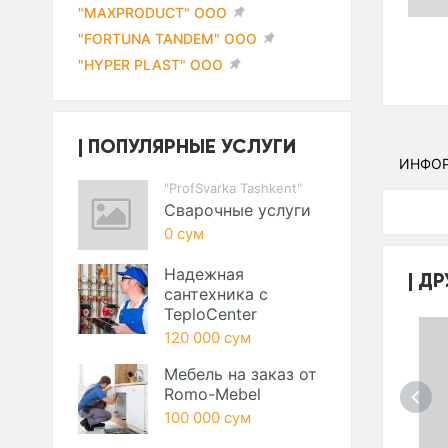
"MAXPRODUCT" ООО
"FORTUNA TANDEM" ООО
"HYPER PLAST" ООО
ПОПУЛЯРНЫЕ УСЛУГИ
ИНФО
"ProfSvarka Tashkent"
Сварочные услуги
0 сум
Надежная
ДР
сантехника с
TeploCenter
120 000 сум
Мебель на заказ от
Romo-Mebel
100 000 сум