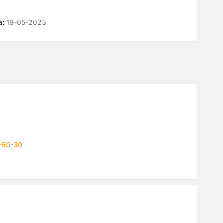
а:
19-05-2023
-50-30