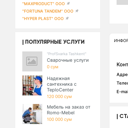
"MAXPRODUCT" ООО
"FORTUNA TANDEM" ООО
"HYPER PLAST" ООО
ПОПУЛЯРНЫЕ УСЛУГИ
ИНФО
"ProfSvarka Tashkent"
Сварочные услуги
Кон
0 сум
Адре
Надежная
Теле
сантехника с
TeploCenter
E-mai
120 000 сум
Мебель на заказ от
Romo-Mebel
СТ
100 000 сум