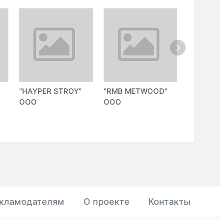
"HAYPER STROY"
"RMB METWOOD"
"TEMIR 
ООО
ООО
(TEMIR 
ООО)
кламодателям
О проекте
Контакты