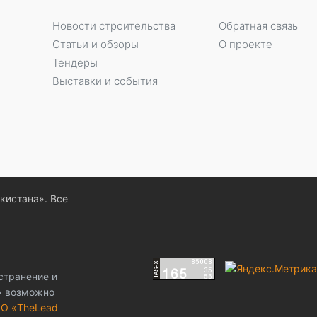
Новости строительства
Обратная связь
Статьи и обзоры
О проекте
Тендеры
Выставки и события
екистана». Все
странение и
z» возможно
О «TheLead