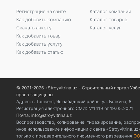
Регистрация на сайте
Каталог компаний
Как добавить компанию
Каталог товаров
Скачать анкету
Каталог услуг
Как добавить товар
Как добавить услугу
Как добавить статью
© 2021-2026 «Stroyvitrina.uz - Строительный портал Узб
права защищены
Адрес: г. Ташкент, Яшнабадский район, ул. Боткина, 8
Регистрация электронного СМИ: №1419 от 19.05.2021
Почта: info@stroyvitrina.uz
Воспроизводство, копирование, тиражирование, распро
иное использование информации с сайта «Stroyvitrina.u
только с предварительного письменного разрешения
ОО