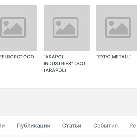
EELBORG" ООО
"ARAPOL
"EXPO METALL"
INDUSTRIES" ООО
(ARAPOL)
ии
Публикации
Статьи
События
Ре