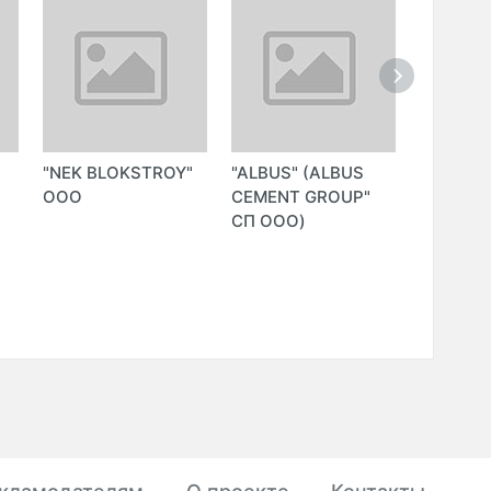
"NEK BLOKSTROY"
"ALBUS" (ALBUS
"YAKAS
ООО
CEMENT GROUP"
ULGURJI
СП ООО)
ЧП (БЫ
"CHILO
ULGURJI
ЧП)