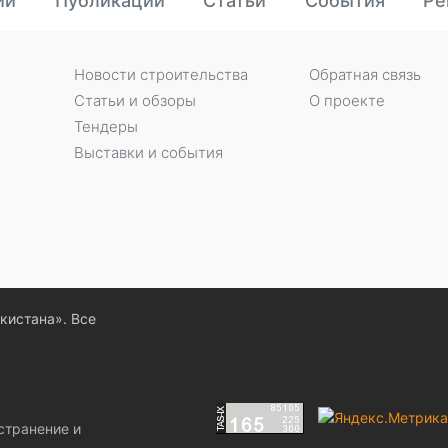
ии
Публикации
Статьи
События
Ре
Новости строительства
Обратная связь
Статьи и обзоры
О проекте
Тендеры
Выставки и события
екистана». Все
странение и