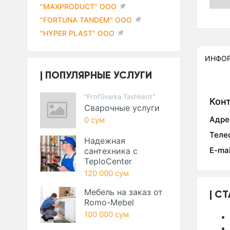
"MAXPRODUCT" ООО
"FORTUNA TANDEM" ООО
"HYPER PLAST" ООО
ИНФО
ПОПУЛЯРНЫЕ УСЛУГИ
"ProfSvarka Tashkent"
Кон
Сварочные услуги
Адре
0 сум
Теле
Надежная
E-mai
сантехника с
TeploCenter
120 000 сум
Мебель на заказ от
СТ
Romo-Mebel
100 000 сум