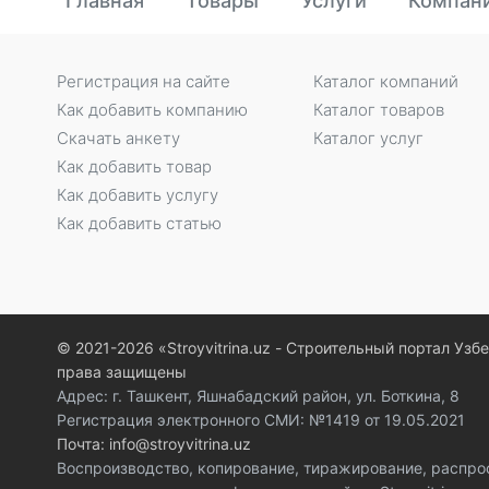
Главная
Товары
Услуги
Компан
Регистрация на сайте
Каталог компаний
Как добавить компанию
Каталог товаров
Скачать анкету
Каталог услуг
Как добавить товар
Как добавить услугу
Как добавить статью
© 2021-2026 «Stroyvitrina.uz - Строительный портал Узб
права защищены
Адрес: г. Ташкент, Яшнабадский район, ул. Боткина, 8
Регистрация электронного СМИ: №1419 от 19.05.2021
Почта: info@stroyvitrina.uz
Воспроизводство, копирование, тиражирование, распро