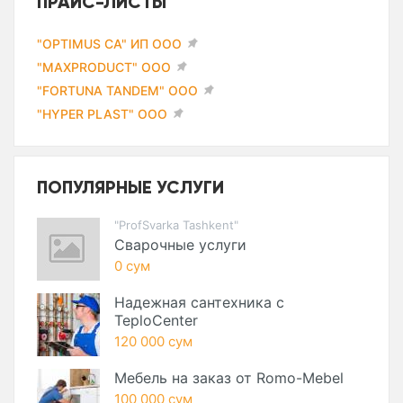
ПРАЙС-ЛИСТЫ
"OPTIMUS CA" ИП ООО
"MAXPRODUCT" ООО
"FORTUNA TANDEM" ООО
"HYPER PLAST" ООО
ПОПУЛЯРНЫЕ УСЛУГИ
"ProfSvarka Tashkent"
Сварочные услуги
0 сум
Надежная сантехника с
TeploCenter
120 000 сум
Мебель на заказ от Romo-Mebel
100 000 сум