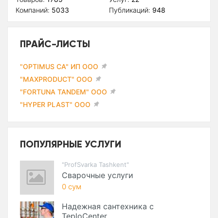
Компаний:
5033
Публикаций:
948
ПРАЙС-ЛИСТЫ
"OPTIMUS CA" ИП ООО
"MAXPRODUCT" ООО
"FORTUNA TANDEM" ООО
"HYPER PLAST" ООО
ПОПУЛЯРНЫЕ УСЛУГИ
"ProfSvarka Tashkent"
Сварочные услуги
0 сум
Надежная сантехника с
TeploCenter