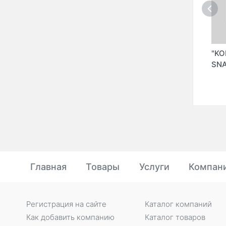
PITAL
"NOVODJIZAKSKIY
"JUS" (JAMSHIDJON
"K
О
IZVESTKOVIY
UNIVERSAL SAVDO
SNA
ZAVOD" ООО
ЧП)
Главная
Товары
Услуги
Компан
Регистрация на сайте
Каталог компаний
Как добавить компанию
Каталог товаров