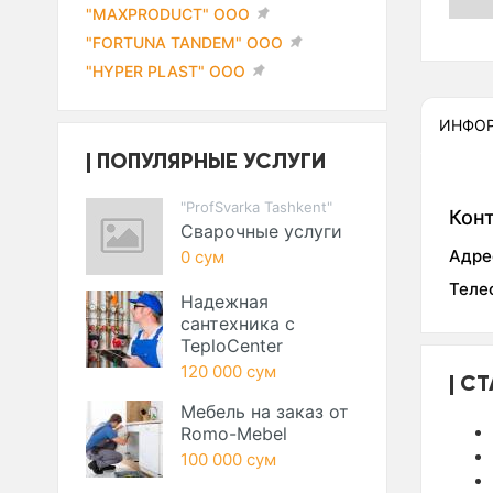
"MAXPRODUCT" ООО
"FORTUNA TANDEM" ООО
"HYPER PLAST" ООО
ИНФО
ПОПУЛЯРНЫЕ УСЛУГИ
"ProfSvarka Tashkent"
Кон
Сварочные услуги
Адре
0 сум
Теле
Надежная
сантехника с
TeploCenter
120 000 сум
СТ
Мебель на заказ от
Romo-Mebel
100 000 сум