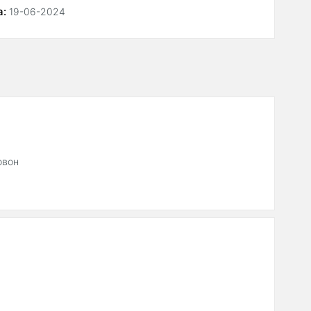
а:
19-06-2024
овон