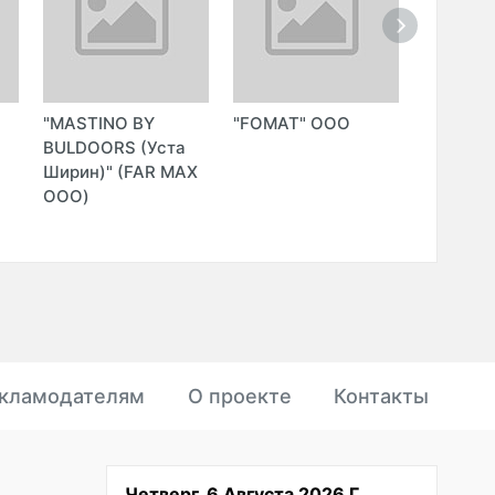
"MASTINO BY
"FOMAT" ООО
"OKS DO
BULDOORS (Уста
ЧП
Ширин)" (FAR MAX
ООО)
кламодателям
О проекте
Контакты
Четверг, 6 Августа 2026 Г.