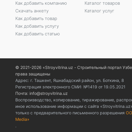
Как добавить компанию
Каталог товаров
Скачать анкету
Каталог услуг
Как добавить товар
Как добавить услугу
Как добавить статью
© 2021-2026 «Stroyvitrina.uz - Строительный портал Узб
права защищены
Адрес: г. Ташкент, Яшнабадский район, ул. Боткина, 8
Регистрация электронного СМИ: №1419 от 19.05.2021
Почта: info@stroyvitrina.uz
Воспроизводство, копирование, тиражирование, распро
иное использование информации с сайта «Stroyvitrina.u
только с предварительного письменного разрешения
ОО
Media»
.