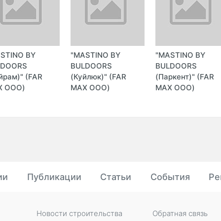
STINO BY
"MASTINO BY
"MASTINO BY
LDOORS
BULDOORS
BULDOORS
йрам)" (FAR
(Куйлюк)" (FAR
(Паркент)" (FAR
X ООО)
MAX ООО)
MAX ООО)
ии
Публикации
Статьи
События
Ре
Новости строительства
Обратная связь