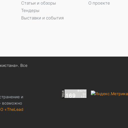
Статьи и обзоры
О проекте
Тендеры
Выставки и события
екистана». Все
странение и
z» возможно
О «TheLead