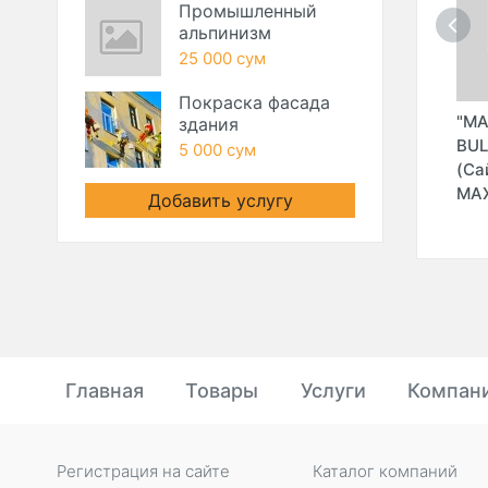
Промышленный
альпинизм
25 000 сум
Покраска фасада
"IMZO
"MIRZAXMEDOV
"MA
здания
.
КАРАКАЛПАКСТАНСКИЙ
A.T." ИндП (INSA)
BU
5 000 сум
РЕСПУБЛИКАНСКИЙ
(Са
ФИЛИАЛ №1"
MA
Добавить услугу
Главная
Товары
Услуги
Компан
Регистрация на сайте
Каталог компаний