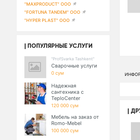
"MAXPRODUCT" ООО
"FORTUNA TANDEM" ООО
"HYPER PLAST" ООО
ПОПУЛЯРНЫЕ УСЛУГИ
"ProfSvarka Tashkent"
Сварочные услуги
0 сум
ИНФО
Надежная
сантехника с
TeploCenter
120 000 сум
ДР
Мебель на заказ от
Romo-Mebel
100 000 сум