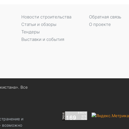
Новости строительства
Обратная связь
Статьи и обзоры
О проекте
Тендеры
Выставки и события
екистана». Все
странение и
z» возможно