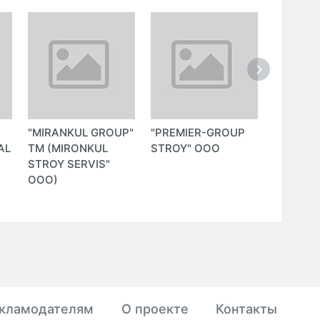
"MIRANKUL GROUP"
"PREMIER-GROUP
"FURNIT
AL
ТМ (MIRONKUL
STROY" ООО
LTD" ОО
STROY SERVIS"
ООО)
кламодателям
О проекте
Контакты