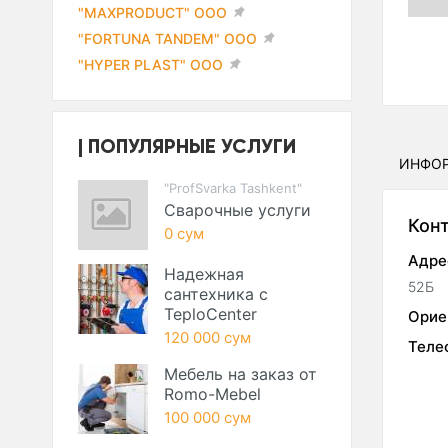
"MAXPRODUCT" ООО
"FORTUNA TANDEM" ООО
"HYPER PLAST" ООО
ПОПУЛЯРНЫЕ УСЛУГИ
ИНФО
"ProfSvarka Tashkent"
Сварочные услуги
Кон
0 сум
Адре
Надежная
52Б
сантехника с
TeploCenter
Орие
120 000 сум
Теле
Мебель на заказ от
Romo-Mebel
100 000 сум