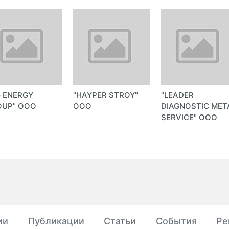
 ENERGY
"HAYPER STROY"
"LEADER
OUP" ООО
ООО
DIAGNOSTIC MET
SERVICE" ООО
ии
Публикации
Статьи
События
Ре