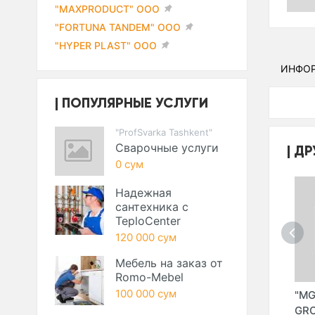
"MAXPRODUCT" ООО
"FORTUNA TANDEM" ООО
"HYPER PLAST" ООО
ИНФО
ПОПУЛЯРНЫЕ УСЛУГИ
"ProfSvarka Tashkent"
Сварочные услуги
ДР
0 сум
Надежная
сантехника с
TeploCenter
120 000 сум
Мебель на заказ от
Romo-Mebel
100 000 сум
" (VITA
"INSON INVEST"
"GOLD BOTTOM"
"MG
ОО)
СТРОИТЕЛЬНАЯ
ООО
GR