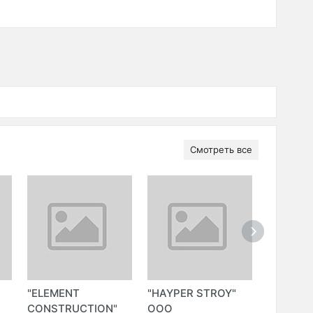
Смотреть все
"ELEMENT
"HAYPER STROY"
"UNIQUE
CONSTRUCTION"
ООО
BUSINE