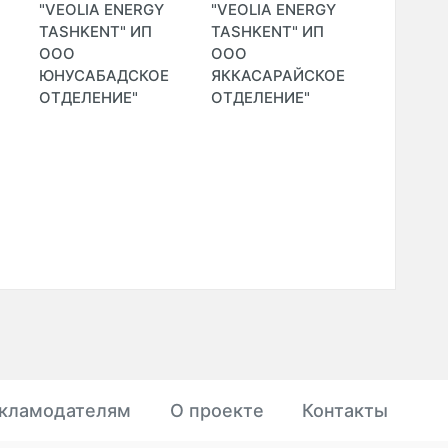
"VEOLIA ENERGY
"VEOLIA ENERGY
"VEOLIA
TASHKENT" ИП
TASHKENT" ИП
TASHKE
ООО
ООО
ООО
ЮНУСАБАДСКОЕ
ЯККАСАРАЙСКОЕ
ЯШНАБ
ОТДЕЛЕНИЕ"
ОТДЕЛЕНИЕ"
ОТДЕЛЕ
кламодателям
О проекте
Контакты