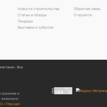
Новости строительства
Обратная связь
Статьи и обзоры
О проекте
Тендеры
Выставки и события
екистана». Все
странение и
z» возможно
О «TheLead