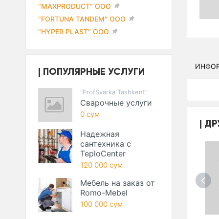
"MAXPRODUCT" ООО
"FORTUNA TANDEM" ООО
"HYPER PLAST" ООО
ИНФО
ПОПУЛЯРНЫЕ УСЛУГИ
"ProfSvarka Tashkent"
Сварочные услуги
0 сум
ДР
Надежная
сантехника с
TeploCenter
120 000 сум
Мебель на заказ от
Romo-Mebel
100 000 сум