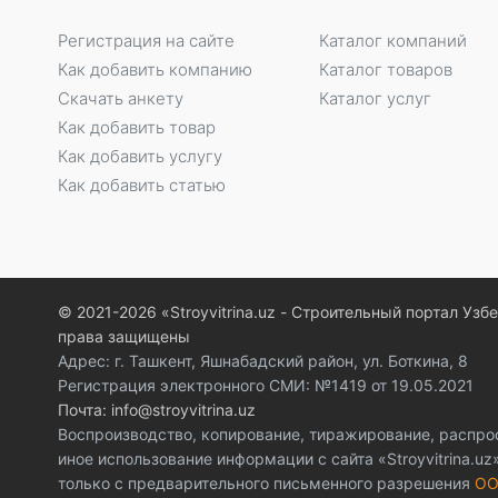
Регистрация на сайте
Каталог компаний
Как добавить компанию
Каталог товаров
Скачать анкету
Каталог услуг
Как добавить товар
Как добавить услугу
Как добавить статью
© 2021-2026 «Stroyvitrina.uz - Строительный портал Узб
права защищены
Адрес: г. Ташкент, Яшнабадский район, ул. Боткина, 8
Регистрация электронного СМИ: №1419 от 19.05.2021
Почта: info@stroyvitrina.uz
Воспроизводство, копирование, тиражирование, распро
иное использование информации с сайта «Stroyvitrina.u
только с предварительного письменного разрешения
ОО