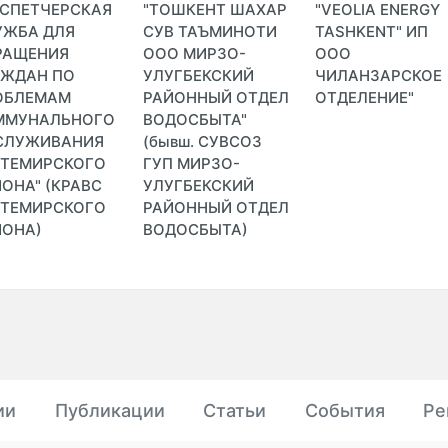
ИСПЕТЧЕРСКАЯ
"ТОШКЕНТ ШАХАР
"VEOLIA ENERGY
УЖБА ДЛЯ
СУВ ТАЪМИНОТИ
TASHKENT" ИП
РАЩЕНИЯ
ООО МИРЗО-
ООО
АЖДАН ПО
УЛУГБЕКСКИЙ
ЧИЛАНЗАРСКОЕ
ОБЛЕМАМ
РАЙОННЫЙ ОТДЕЛ
ОТДЕЛЕНИЕ"
ММУНАЛЬНОГО
ВОДОСБЫТА"
СЛУЖИВАНИЯ
(бывш. СУВСОЗ
КТЕМИРСКОГО
ГУП МИРЗО-
ОНА" (КРАВС
УЛУГБЕКСКИЙ
КТЕМИРСКОГО
РАЙОННЫЙ ОТДЕЛ
ЙОНА)
ВОДОСБЫТА)
ии
Публикации
Статьи
События
Ре