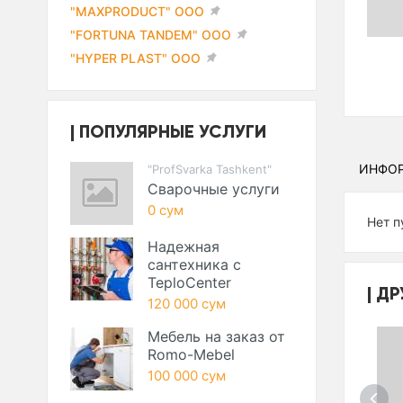
"MAXPRODUCT" ООО
"FORTUNA TANDEM" ООО
"HYPER PLAST" ООО
ПОПУЛЯРНЫЕ УСЛУГИ
ИНФО
"ProfSvarka Tashkent"
Сварочные услуги
0 сум
Нет п
Надежная
сантехника с
TeploCenter
ДР
120 000 сум
Мебель на заказ от
Romo-Mebel
100 000 сум