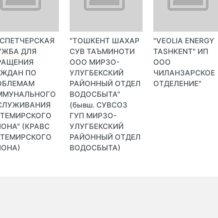
ИСПЕТЧЕРСКАЯ
"ТОШКЕНТ ШАХАР
"VEOLIA ENERGY
УЖБА ДЛЯ
СУВ ТАЪМИНОТИ
TASHKENT" ИП
РАЩЕНИЯ
ООО МИРЗО-
ООО
АЖДАН ПО
УЛУГБЕКСКИЙ
ЧИЛАНЗАРСКОЕ
ОБЛЕМАМ
РАЙОННЫЙ ОТДЕЛ
ОТДЕЛЕНИЕ"
ММУНАЛЬНОГО
ВОДОСБЫТА"
СЛУЖИВАНИЯ
(бывш. СУВСОЗ
КТЕМИРСКОГО
ГУП МИРЗО-
ОНА" (КРАВС
УЛУГБЕКСКИЙ
КТЕМИРСКОГО
РАЙОННЫЙ ОТДЕЛ
ЙОНА)
ВОДОСБЫТА)