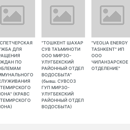
ИСПЕТЧЕРСКАЯ
"ТОШКЕНТ ШАХАР
"VEOLIA ENERGY
УЖБА ДЛЯ
СУВ ТАЪМИНОТИ
TASHKENT" ИП
РАЩЕНИЯ
ООО МИРЗО-
ООО
АЖДАН ПО
УЛУГБЕКСКИЙ
ЧИЛАНЗАРСКОЕ
ОБЛЕМАМ
РАЙОННЫЙ ОТДЕЛ
ОТДЕЛЕНИЕ"
ММУНАЛЬНОГО
ВОДОСБЫТА"
СЛУЖИВАНИЯ
(бывш. СУВСОЗ
КТЕМИРСКОГО
ГУП МИРЗО-
ОНА" (КРАВС
УЛУГБЕКСКИЙ
КТЕМИРСКОГО
РАЙОННЫЙ ОТДЕЛ
ЙОНА)
ВОДОСБЫТА)