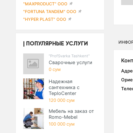
"MAXPRODUCT" ООО
"FORTUNA TANDEM" ООО
"HYPER PLAST" ООО
ПОПУЛЯРНЫЕ УСЛУГИ
ИНФО
"ProfSvarka Tashkent"
Кон
Сварочные услуги
0 сум
Адре
Орие
Надежная
сантехника с
Теле
TeploCenter
120 000 сум
Мебель на заказ от
Romo-Mebel
100 000 сум