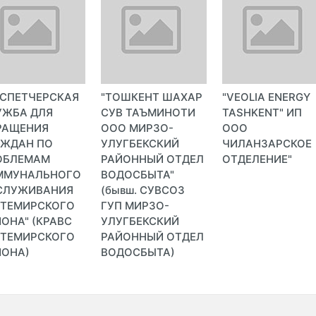
ИСПЕТЧЕРСКАЯ
"ТОШКЕНТ ШАХАР
"VEOLIA ENERGY
УЖБА ДЛЯ
СУВ ТАЪМИНОТИ
TASHKENT" ИП
РАЩЕНИЯ
ООО МИРЗО-
ООО
АЖДАН ПО
УЛУГБЕКСКИЙ
ЧИЛАНЗАРСКОЕ
ОБЛЕМАМ
РАЙОННЫЙ ОТДЕЛ
ОТДЕЛЕНИЕ"
ММУНАЛЬНОГО
ВОДОСБЫТА"
СЛУЖИВАНИЯ
(бывш. СУВСОЗ
КТЕМИРСКОГО
ГУП МИРЗО-
ОНА" (КРАВС
УЛУГБЕКСКИЙ
КТЕМИРСКОГО
РАЙОННЫЙ ОТДЕЛ
ЙОНА)
ВОДОСБЫТА)