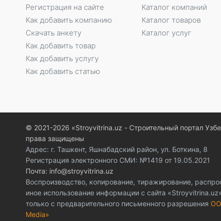
Регистрация на сайте
Каталог компаний
Как добавить компанию
Каталог товаров
Скачать анкету
Каталог услуг
Как добавить товар
Как добавить услугу
Как добавить статью
© 2021-2026 «Stroyvitrina.uz - Строительный портал Узб
права защищены
Адрес: г. Ташкент, Яшнабадский район, ул. Боткина, 8
Регистрация электронного СМИ: №1419 от 19.05.2021
Почта: info@stroyvitrina.uz
Воспроизводство, копирование, тиражирование, распро
иное использование информации с сайта «Stroyvitrina.u
только с предварительного письменного разрешения
ОО
Media»