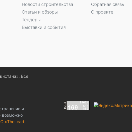
Новости строительства
Обратная связь
Статьи и обзоры
О проекте
Тендеры
Выставки и события
екистана». Все
странение и
z» возможно
О «TheLead