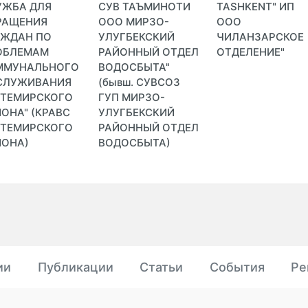
УЖБА ДЛЯ
СУВ ТАЪМИНОТИ
TASHKENT" ИП
РАЩЕНИЯ
ООО МИРЗО-
ООО
АЖДАН ПО
УЛУГБЕКСКИЙ
ЧИЛАНЗАРСКОЕ
ОБЛЕМАМ
РАЙОННЫЙ ОТДЕЛ
ОТДЕЛЕНИЕ"
ММУНАЛЬНОГО
ВОДОСБЫТА"
СЛУЖИВАНИЯ
(бывш. СУВСОЗ
КТЕМИРСКОГО
ГУП МИРЗО-
ОНА" (КРАВС
УЛУГБЕКСКИЙ
КТЕМИРСКОГО
РАЙОННЫЙ ОТДЕЛ
ЙОНА)
ВОДОСБЫТА)
ии
Публикации
Статьи
События
Ре