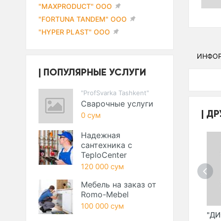
"MAXPRODUCT" ООО
"FORTUNA TANDEM" ООО
"HYPER PLAST" ООО
ИНФО
ПОПУЛЯРНЫЕ УСЛУГИ
"ProfSvarka Tashkent"
Сварочные услуги
ДР
0 сум
Надежная
сантехника с
TeploCenter
120 000 сум
Мебель на заказ от
Romo-Mebel
100 000 сум
СКИЙ
"ЯККАСАРАЙСКИЙ
"ЯНГИХАЁТСКИЙ
"Д