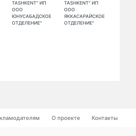
TASHKENT" ИП
TASHKENT" ИП
TASHKE
ООО
ООО
ООО
ЮНУСАБАДСКОЕ
ЯККАСАРАЙСКОЕ
ЯШНАБ
ОТДЕЛЕНИЕ"
ОТДЕЛЕНИЕ"
ОТДЕЛЕ
кламодателям
О проекте
Контакты