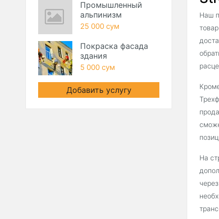
Промышленный
альпинизм
Наш п
25 000 сум
товар
доста
Покраска фасада
обрат
здания
расце
5 000 сум
Кроме
Добавить услугу
Трехф
прода
сможе
позиц
На ст
допол
через
необх
транс