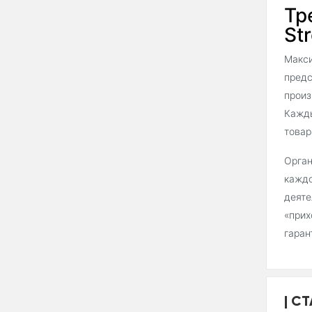
Тр
Str
Макси
предс
произ
Кажды
товар
Орган
каждо
деяте
«прих
гаран
СТ