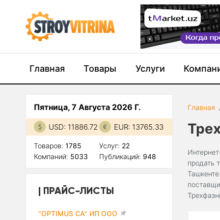
Главная
Товары
Услуги
Компан
Пятница, 7 Августа 2026 Г.
Главная
Тре
USD: 11886.72
EUR: 13765.33
Товаров:
1785
Услуг:
22
Интернет
Компаний:
5033
Публикаций:
948
продать 
Ташкенте
поставщи
ПРАЙС-ЛИСТЫ
Трехфазн
"OPTIMUS CA" ИП ООО