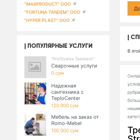
"MAXPRODUCT" ООО
До
"FORTUNA TANDEM" ООО
"HYPER PLAST" ООО
СП
ПОПУЛЯРНЫЕ УСЛУГИ
В это
"ProfSvarka Tashkent"
Сварочные услуги
0 сум
Онлай
услов
Надежная
сантехника с
рубри
TeploCenter
больш
120 000 сум
нашим
Мебель на заказ от
катег
Romo-Mebel
Тр
100 000 сум
Str