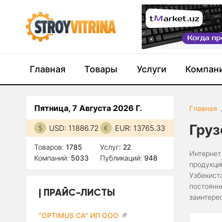
Главная
Товары
Услуги
Компан
Пятница, 7 Августа 2026 Г.
Главная
Гру
USD: 11886.72
EUR: 13765.33
Товаров:
1785
Услуг:
22
Интернет
Компаний:
5033
Публикаций:
948
продукци
Узбекист
постоянн
ПРАЙС-ЛИСТЫ
заинтере
"OPTIMUS CA" ИП ООО