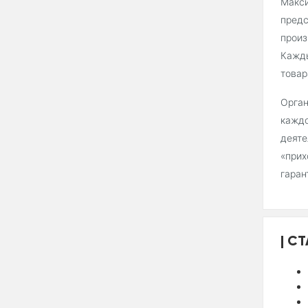
Макси
предс
произ
Кажды
товар
Орган
каждо
деяте
«прих
гаран
СТ