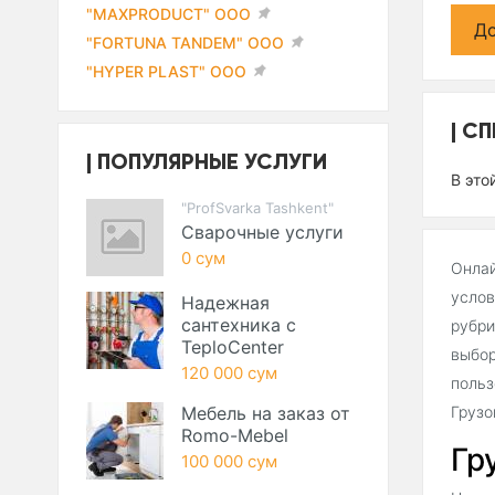
"MAXPRODUCT" ООО
До
"FORTUNA TANDEM" ООО
"HYPER PLAST" ООО
СП
ПОПУЛЯРНЫЕ УСЛУГИ
В это
"ProfSvarka Tashkent"
Сварочные услуги
0 сум
Онлай
услов
Надежная
сантехника с
рубри
TeploCenter
выбор
120 000 сум
польз
Мебель на заказ от
Грузо
Romo-Mebel
Гр
100 000 сум