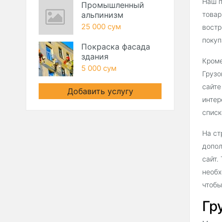
Наш п
Промышленный
альпинизм
товар
25 000 сум
востр
покуп
Покраска фасада
здания
Кроме
5 000 сум
Грузо
сайте
Добавить услугу
интер
списк
На ст
допол
сайт.
необх
чтобы
Гр