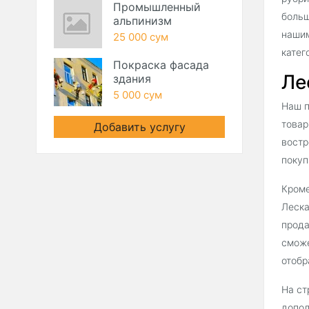
Промышленный
больш
альпинизм
нашим
25 000 сум
катег
Покраска фасада
Ле
здания
5 000 сум
Наш п
товар
Добавить услугу
востр
покуп
Кроме
Леска
прода
сможе
отобр
На ст
допол