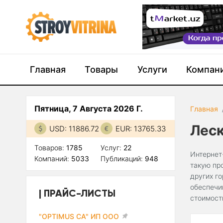
Главная
Товары
Услуги
Компан
Пятница, 7 Августа 2026 Г.
Главная
Лес
USD: 11886.72
EUR: 13765.33
Товаров:
1785
Услуг:
22
Интернет
Компаний:
5033
Публикаций:
948
такую пр
других г
обеспечи
ПРАЙС-ЛИСТЫ
стоимост
"OPTIMUS CA" ИП ООО