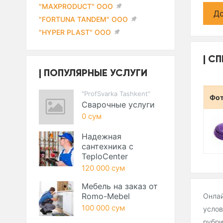
"MAXPRODUCT" ООО
До
"FORTUNA TANDEM" ООО
"HYPER PLAST" ООО
СП
ПОПУЛЯРНЫЕ УСЛУГИ
"ProfSvarka Tashkent"
Фо
Сварочные услуги
0 сум
Надежная
сантехника с
TeploCenter
120 000 сум
Мебель на заказ от
Romo-Mebel
Онлай
100 000 сум
услов
рубри