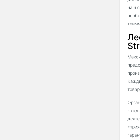
наш с
необх
тримм
Ле
Str
Макси
предс
произ
Кажды
товар
Орган
каждо
деяте
«прих
гаран