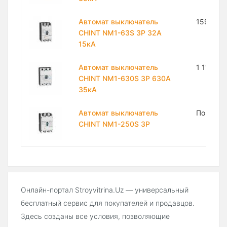
Автомат выключатель
159 900
CHINT NM1-63S 3P 32A
15кА
Автомат выключатель
1 119 30
CHINT NM1-630S 3P 630A
35кА
Автомат выключатель
По запр
CHINT NM1-250S 3P
Онлайн-портал Stroyvitrina.Uz — универсальный
бесплатный сервис для покупателей и продавцов.
Здесь созданы все условия, позволяющие