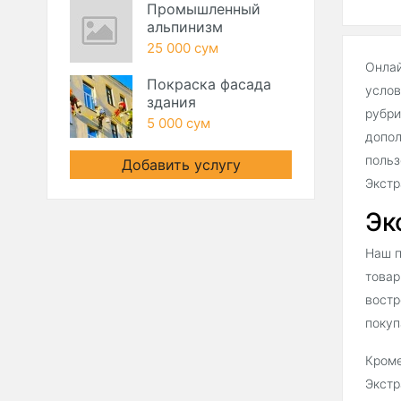
Промышленный
альпинизм
25 000 сум
Онлай
Покраска фасада
услов
здания
рубри
5 000 сум
допол
польз
Добавить услугу
Экстр
Эк
Наш п
товар
востр
покуп
Кроме
Экстр