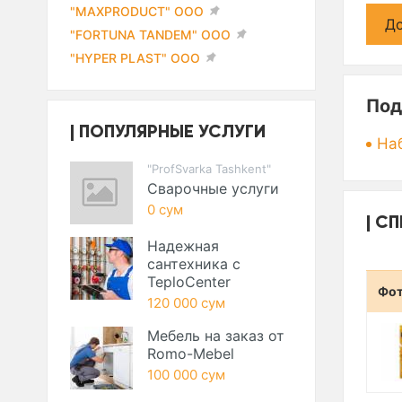
"MAXPRODUCT" ООО
До
"FORTUNA TANDEM" ООО
"HYPER PLAST" ООО
Под
ПОПУЛЯРНЫЕ УСЛУГИ
На
"ProfSvarka Tashkent"
Сварочные услуги
0 сум
СП
Надежная
сантехника с
TeploCenter
Фо
120 000 сум
Мебель на заказ от
Romo-Mebel
100 000 сум