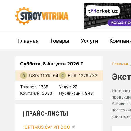
Главная
Товары
Услуги
Компан
Суббота, 8 Августа 2026 Г.
Главная
Экс
USD: 11915.64
EUR: 13765.33
Товаров:
1785
Услуг:
22
Интернет
Компаний:
5033
Публикаций:
948
продукци
Узбекист
постоянн
ПРАЙС-ЛИСТЫ
заинтере
"OPTIMUS CA" ИП ООО