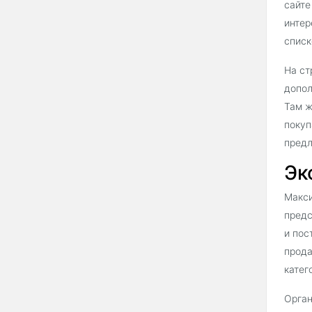
сайте
интер
списк
На ст
допол
Там ж
покуп
предл
Эк
Макси
предс
и пос
прода
катег
Орган