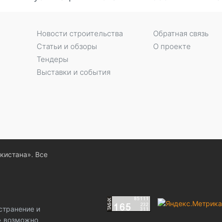
Новости строительства
Обратная связь
Статьи и обзоры
О проекте
Тендеры
Выставки и события
екистана». Все
странение и
z» возможно