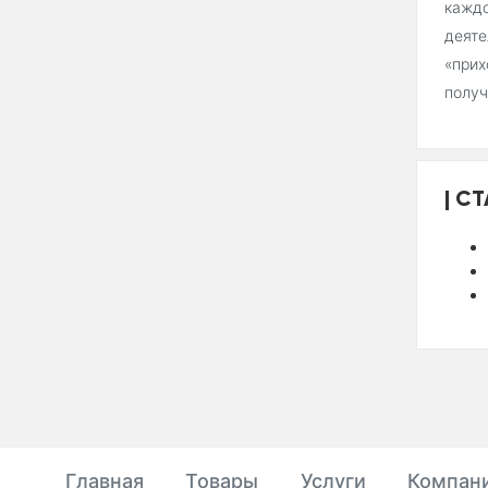
каждо
деяте
«прих
получ
СТ
Главная
Товары
Услуги
Компан