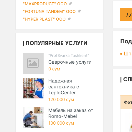
"MAXPRODUCT" ООО
"FORTUNA TANDEM" ООО
До
"HYPER PLAST" ООО
Под
ПОПУЛЯРНЫЕ УСЛУГИ
Шп
"ProfSvarka Tashkent"
Сварочные услуги
0 сум
СП
Надежная
сантехника с
TeploCenter
120 000 сум
Фо
Мебель на заказ от
Romo-Mebel
100 000 сум