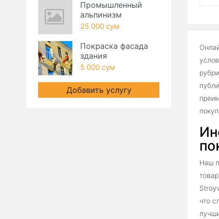
Промышленный
альпинизм
25 000 сум
Покраска фасада
Онлай
здания
услов
5 000 сум
рубри
публи
Добавить услугу
преим
покуп
Ин
по
Наш п
товар
Stroy
что с
лучши