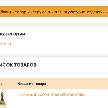
бавить товар Инструменты для штукатурно-отделочны
категории
атели
ИСОК ТОВАРОВ
то
Название товара
Шпатель INGCO HPUT08125 INDUSTRIAL