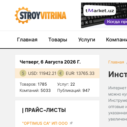
Главная
Товары
Услуги
Компан
Четверг, 6 Августа 2026 Г.
Главная
Инс
USD: 11942.21
EUR: 13765.33
Товаров:
1785
Услуг:
22
Интернет
Компаний:
5033
Публикаций:
947
можно ку
Инструме
оптовые 
ПРАЙС-ЛИСТЫ
указанна
увеличен
"OPTIMUS CA" ИП ООО