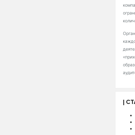
компа
огран
колич
Орган
каждо
деяте
«прих
образ
аудит
СТ