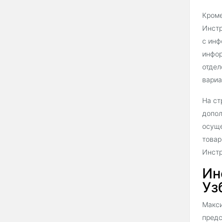
Кроме
Инстр
с инф
инфор
отдел
вариа
На ст
допол
осуще
товар
Инстр
Ин
Уз
Макси
предс