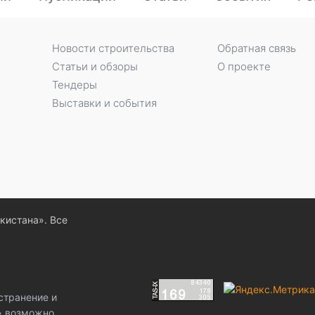
Новости строительства
Обратная связь
Статьи и обзоры
О проекте
Тендеры
Выставки и события
екистана». Все
странение и
z» возможно