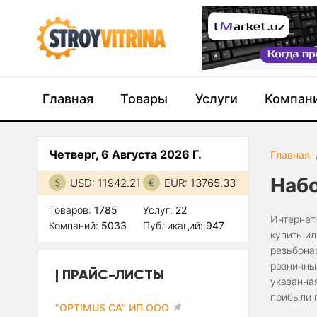
Главная
Товары
Услуги
Компан
Четверг, 6 Августа 2026 Г.
Главная
Наб
USD: 11942.21
EUR: 13765.33
Товаров:
1785
Услуг:
22
Интернет
Компаний:
5033
Публикаций:
947
купить и
резьбона
розничны
ПРАЙС-ЛИСТЫ
указанна
прибыли 
"OPTIMUS CA" ИП ООО