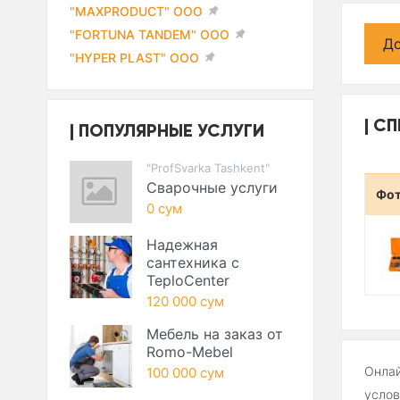
"MAXPRODUCT" ООО
"FORTUNA TANDEM" ООО
До
"HYPER PLAST" ООО
СП
ПОПУЛЯРНЫЕ УСЛУГИ
"ProfSvarka Tashkent"
Сварочные услуги
Фо
0 сум
Надежная
сантехника с
TeploCenter
120 000 сум
Мебель на заказ от
Romo-Mebel
Онлай
100 000 сум
услов