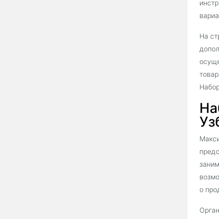
инстр
вариа
На ст
допол
осуще
товар
Набор
На
Уз
Макси
предс
заним
возмо
о про
Орган