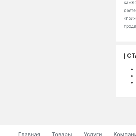
каждо
деяте
«прих
прода
СТ
Главная
Товары
Услуги
Компан