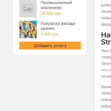
Промышленный
рубри
альпинизм
объяв
25 000 сум
откры
Покраска фасада
прода
здания
На
5 000 сум
Str
Добавить услугу
Наш п
товар
Stroy
что с
оптов
Кроме
Набор
инфор
инфор