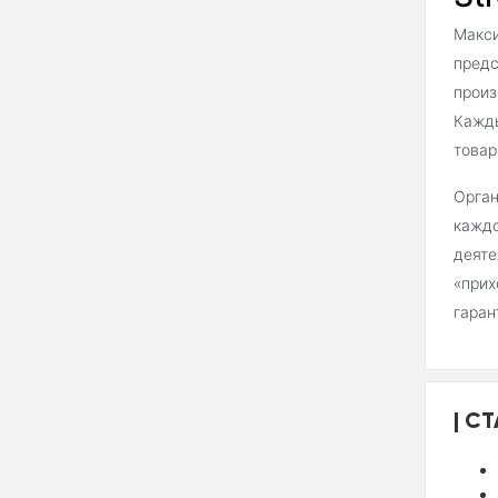
Макси
предс
произ
Кажды
товар
Орган
каждо
деяте
«прих
гаран
СТ