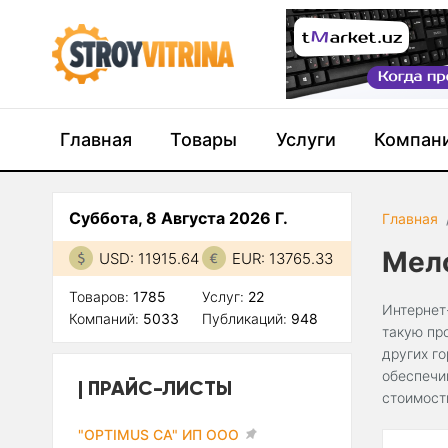
Главная
Товары
Услуги
Компан
Суббота, 8 Августа 2026 Г.
Главная
Мел
USD: 11915.64
EUR: 13765.33
Товаров:
1785
Услуг:
22
Интернет
Компаний:
5033
Публикаций:
948
такую пр
других г
обеспечи
ПРАЙС-ЛИСТЫ
стоимост
"OPTIMUS CA" ИП ООО