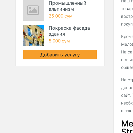
Наш п
Промышленный
альпинизм
товар
25 000 сум
востр
покуп
Покраска фасада
здания
Кроме
5 000 сум
Мелов
На са
Добавить услугу
все и
общем
На ст
допол
сайт.
необх
шпакл
Ме
Str