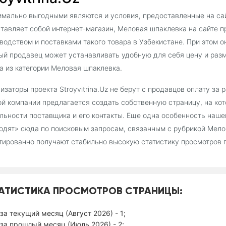
мально выгодными являются и условия, предоставленные на сайт
тавляет собой интернет-магазин, Меловая шпаклевка на сайте 
водством и поставками такого товара в Узбекистане. При этом о
й продавец может устанавливать удобную для себя цену и раз
а из категории Меловая шпаклевка.
изаторы проекта Stroyvitrina.Uz не берут с продавцов оплату за
й компании предлагается создать собственную страницу, на ко
льности поставщика и его контакты. Еще одна особенность наш
одят» сюда по поисковым запросам, связанным с рубрикой Мело
тированно получают стабильно высокую статистику просмотров 
АТИСТИКА ПРОСМОТРОВ СТРАНИЦЫ:
за текущий месяц (Август 2026) - 1;
за прошлый месяц (Июль 2026) - 2;