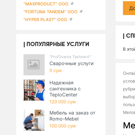
"MAXPRODUCT" ООО
До
"FORTUNA TANDEM" ООО
"HYPER PLAST" ООО
СП
ПОПУЛЯРНЫЕ УСЛУГИ
В это
"ProfSvarka Tashkent"
Сварочные услуги
0 сум
Онлай
услов
Надежная
сантехника с
рубри
TeploCenter
выбор
120 000 сум
польз
Мебель на заказ от
Мелов
Romo-Mebel
Ме
100 000 сум