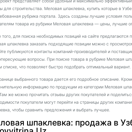
роект представляет собой удобный и максимально эффективный
ы для строительства. Меловая шпаклевка, купить которые в Узбек
ебованная рубрика портала. Здесь созданы лучшие условия поль
ателям товара из рубрики Меловая шпаклевка — цены, лучшие оп
 того, для поиска необходимых позиций на сайте предлагаются 
ая шпаклевка заказать подходящие позиции можно с просмотром
йте публикуются контакты компаний-производителей и поставщи
нтересующие вопросы. При поиске товара в рубрике Меловая шп
 списке, что позволяет быстро подобрать оптимальный вариант.
ранице выбранного товара дается его подробное описание. Кроме
нительную информацию по продукции из категории Меловая шпа
 Там же можно прочитать отзывы других покупателей и поделить
одимости покупатели могут перейти на страницы других компан
евка, чтобы сравнить предложения и выбрать лучшее.
ловая шпаклевка: продажа в Уз
oyvitrina.Uz