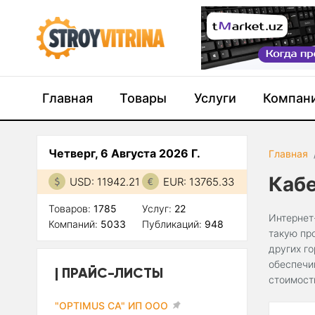
Главная
Товары
Услуги
Компан
Четверг, 6 Августа 2026 Г.
Главная
Каб
USD: 11942.21
EUR: 13765.33
Товаров:
1785
Услуг:
22
Интернет
Компаний:
5033
Публикаций:
948
такую пр
других г
обеспечи
ПРАЙС-ЛИСТЫ
стоимост
"OPTIMUS CA" ИП ООО