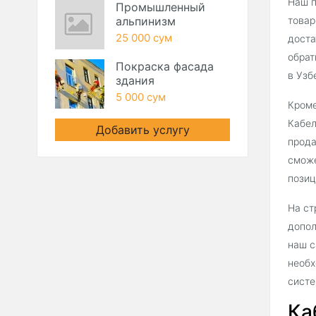
Наш п
Промышленный
альпинизм
товар
25 000 сум
доста
обрат
Покраска фасада
в Узб
здания
5 000 сум
Кроме
Кабел
Добавить услугу
прода
сможе
позиц
На ст
допол
наш с
необх
систе
Ка