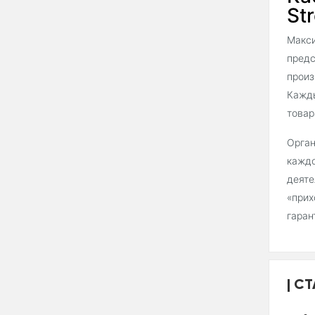
Str
Макси
предс
произ
Кажды
товар
Орган
каждо
деяте
«прих
гаран
СТ