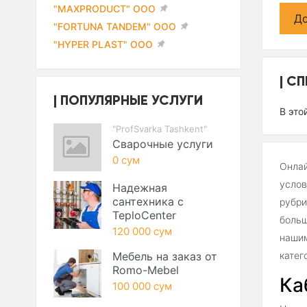
"MAXPRODUCT" ООО
До
"FORTUNA TANDEM" ООО
"HYPER PLAST" ООО
СП
ПОПУЛЯРНЫЕ УСЛУГИ
В это
"ProfSvarka Tashkent"
Сварочные услуги
0 сум
Онлай
услов
Надежная
сантехника с
рубри
TeploCenter
больш
120 000 сум
нашим
Мебель на заказ от
катег
Romo-Mebel
Ка
100 000 сум