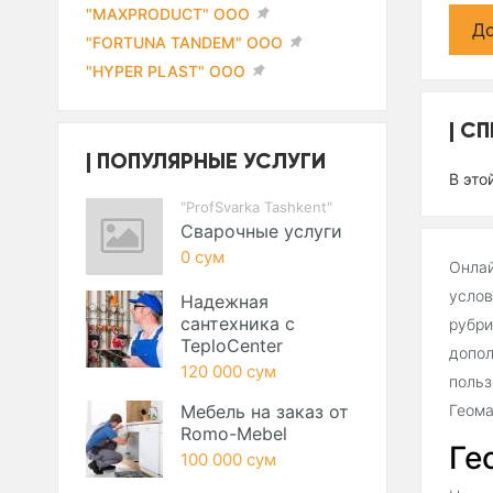
"MAXPRODUCT" ООО
До
"FORTUNA TANDEM" ООО
"HYPER PLAST" ООО
СП
ПОПУЛЯРНЫЕ УСЛУГИ
В это
"ProfSvarka Tashkent"
Сварочные услуги
0 сум
Онлай
услов
Надежная
сантехника с
рубри
TeploCenter
допол
120 000 сум
польз
Мебель на заказ от
Геома
Romo-Mebel
Ге
100 000 сум