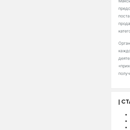
Макси
предс
поста
прода
катег
Орган
каждо
деяте
«прих
получ
СТ