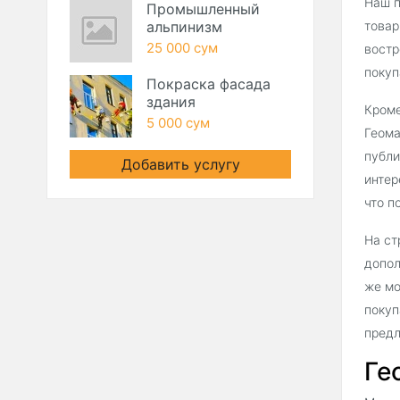
Наш п
Промышленный
альпинизм
товар
25 000 сум
востр
покуп
Покраска фасада
здания
Кроме
5 000 сум
Геома
публи
Добавить услугу
интер
что п
На ст
допол
же мо
покуп
предл
Ге