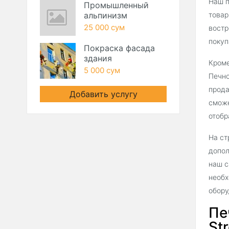
Наш п
Промышленный
альпинизм
товар
25 000 сум
востр
покуп
Покраска фасада
здания
Кроме
5 000 сум
Печно
прода
Добавить услугу
сможе
отобр
На ст
допол
наш с
необх
обору
Пе
Str