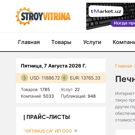
Главная
Товары
Услуги
Компан
Пятница, 7 Августа 2026 Г.
Главная
Печ
USD: 11886.72
EUR: 13765.33
Товаров:
1785
Услуг:
22
Интернет
Компаний:
5033
Публикаций:
948
такую пр
других г
обеспечи
ПРАЙС-ЛИСТЫ
стоимост
"OPTIMUS CA" ИП ООО