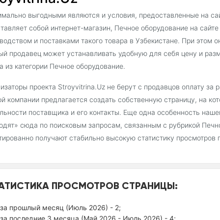
мально выгодными являются и условия, предоставленные на сайт
тавляет собой интернет-магазин, Печное оборудование на сайт
водством и поставками такого товара в Узбекистане. При этом о
й продавец может устанавливать удобную для себя цену и раз
а из категории Печное оборудование.
изаторы проекта Stroyvitrina.Uz не берут с продавцов оплату за
й компании предлагается создать собственную страницу, на ко
льности поставщика и его контакты. Еще одна особенность наш
одят» сюда по поисковым запросам, связанным с рубрикой Печн
тированно получают стабильно высокую статистику просмотров 
АТИСТИКА ПРОСМОТРОВ СТРАНИЦЫ:
за прошлый месяц (Июль 2026) - 2;
за последние 3 месяца (Май 2026 - Июль 2026) - 4;