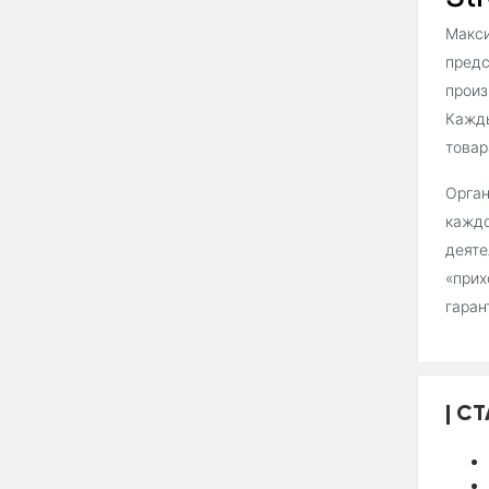
Макси
предс
произ
Кажды
товар
Орган
каждо
деяте
«прих
гаран
СТ