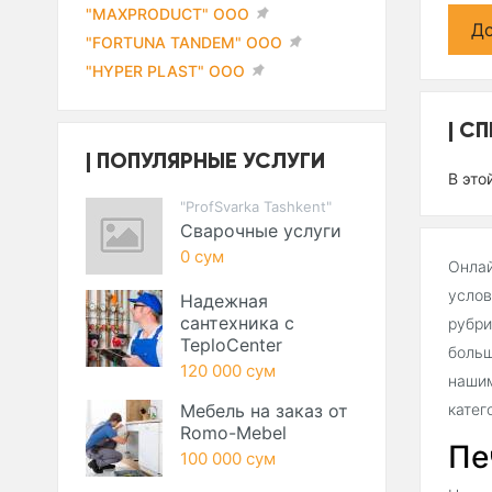
"MAXPRODUCT" ООО
До
"FORTUNA TANDEM" ООО
"HYPER PLAST" ООО
СП
ПОПУЛЯРНЫЕ УСЛУГИ
В это
"ProfSvarka Tashkent"
Сварочные услуги
0 сум
Онлай
услов
Надежная
сантехника с
рубри
TeploCenter
больш
120 000 сум
нашим
Мебель на заказ от
катег
Romo-Mebel
Пе
100 000 сум