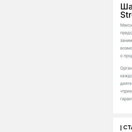
Ша
Str
Макси
предс
заним
возмо
о про
Орган
каждо
деяте
«прих
гаран
СТ