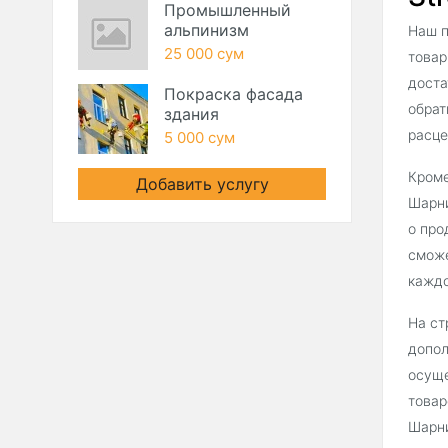
Промышленный
альпинизм
Наш п
25 000 сум
товар
доста
Покраска фасада
обрат
здания
расце
5 000 сум
Кроме
Добавить услугу
Шарни
о про
сможе
каждо
На ст
допол
осуще
товар
Шарни