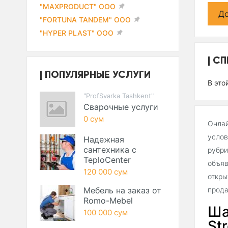
"MAXPRODUCT" ООО
До
"FORTUNA TANDEM" ООО
"HYPER PLAST" ООО
СП
ПОПУЛЯРНЫЕ УСЛУГИ
В это
"ProfSvarka Tashkent"
Сварочные услуги
0 сум
Онлай
услов
Надежная
сантехника с
рубри
TeploCenter
объяв
120 000 сум
откры
Мебель на заказ от
прода
Romo-Mebel
Ша
100 000 сум
Str