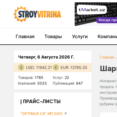
Главная
Товары
Услуги
Компан
Четверг, 6 Августа 2026 Г.
Главная
Шар
USD: 11942.21
EUR: 13765.33
Товаров:
1785
Услуг:
22
Интернет
Компаний:
5033
Публикаций:
947
продать 
инструме
Производ
ПРАЙС-ЛИСТЫ
рубрики 
"OPTIMUS CA" ИП ООО