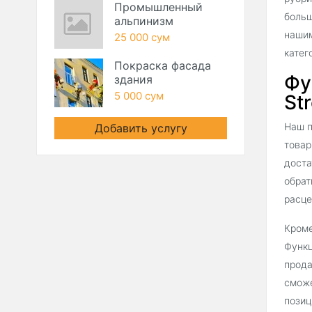
Промышленный
больш
альпинизм
нашим
25 000 сум
катег
Покраска фасада
Фу
здания
5 000 сум
Str
Наш п
Добавить услугу
товар
доста
обрат
расце
Кроме
Функц
прода
сможе
позиц