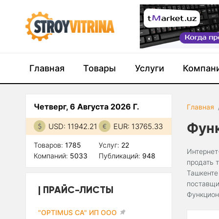
Главная
Товары
Услуги
Компан
Четверг, 6 Августа 2026 Г.
Главная
Фун
USD: 11942.21
EUR: 13765.33
Товаров:
1785
Услуг:
22
Интернет
Компаний:
5033
Публикаций:
948
продать 
Ташкенте
поставщи
ПРАЙС-ЛИСТЫ
Функцион
"OPTIMUS CA" ИП ООО