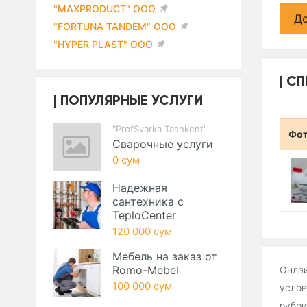
"MAXPRODUCT" ООО
До
"FORTUNA TANDEM" ООО
"HYPER PLAST" ООО
СП
ПОПУЛЯРНЫЕ УСЛУГИ
"ProfSvarka Tashkent"
Фо
Сварочные услуги
0 сум
Надежная
сантехника с
TeploCenter
120 000 сум
Мебель на заказ от
Romo-Mebel
Онлай
100 000 сум
услов
рубри