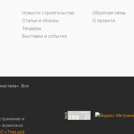
Новости строительства
Обратная связь
Статьи и обзоры
О проекте
Тендеры
Выставки и события
екистана». Все
странение и
z» возможно
О «TheLead