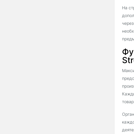
На ст
допол
через
необх
предм
Фу
Str
Макси
предс
произ
Кажды
товар
Орган
каждо
деяте