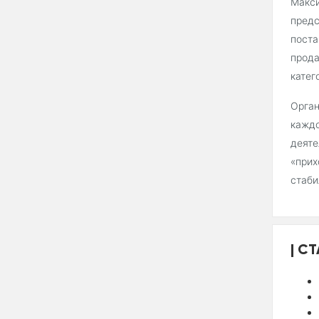
Макси
предс
поста
прода
катег
Орган
каждо
деяте
«прих
стаби
СТ