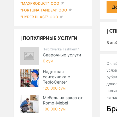
"MAXPRODUCT" ООО
До
"FORTUNA TANDEM" ООО
"HYPER PLAST" ООО
СП
ПОПУЛЯРНЫЕ УСЛУГИ
В это
"ProfSvarka Tashkent"
Сварочные услуги
0 сум
Онлай
услов
Надежная
сантехника с
рубри
TeploCenter
допол
120 000 сум
польз
Мебель на заказ от
на на
Romo-Mebel
Бр
100 000 сум