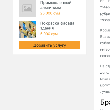
Наш п
Промышленный
альпинизм
товар
25 000 сум
рубри
товар
Покраска фасада
здания
Кроме
5 000 сум
Бра з
публи
Добавить услугу
интер
позво
На ст
допол
можно
могут
лучше
Бр