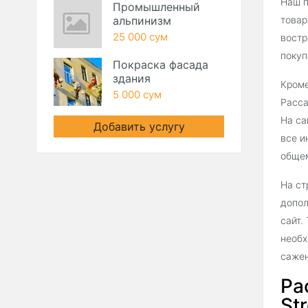
Наш п
Промышленный
альпинизм
товар
25 000 сум
востр
покуп
Покраска фасада
здания
Кроме
5 000 сум
Расса
На са
Добавить услугу
все и
общем
На ст
допол
сайт.
необх
сажен
Ра
Str