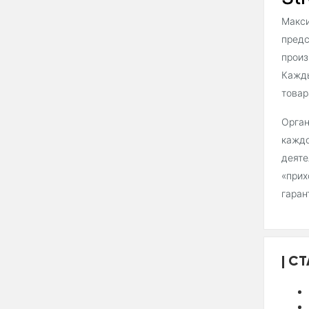
Макси
предс
произ
Кажды
товар
Орган
каждо
деяте
«прих
гаран
СТ