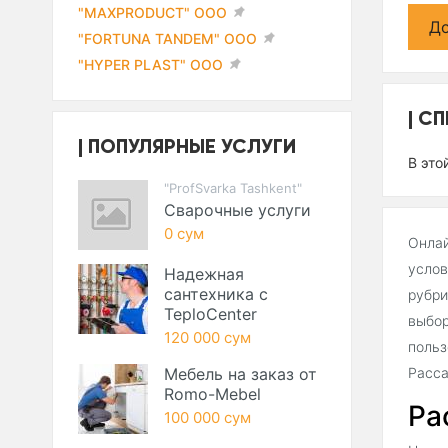
"MAXPRODUCT" ООО
До
"FORTUNA TANDEM" ООО
"HYPER PLAST" ООО
СП
ПОПУЛЯРНЫЕ УСЛУГИ
В это
"ProfSvarka Tashkent"
Сварочные услуги
0 сум
Онлай
услов
Надежная
сантехника с
рубри
TeploCenter
выбор
120 000 сум
польз
Мебель на заказ от
Расса
Romo-Mebel
Ра
100 000 сум