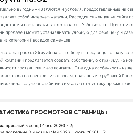
мально выгодными являются и условия, предоставленные на сайт
тавляет собой интернет-магазин, Рассадка саженцев на сайте 
водством и поставками такого товара в Узбекистане. При этом о
й продавец может устанавливать удобную для себя цену и раз
а из категории Рассадка саженцев.
изаторы проекта Stroyvitrina.Uz не берут с продавцов оплату за
й компании предлагается создать собственную страницу, на ко
льности поставщика и его контакты. Еще одна особенность наш
одят» сюда по поисковым запросам, связанным с рубрикой Расс
тированно получают стабильно высокую статистику просмотров 
АТИСТИКА ПРОСМОТРОВ СТРАНИЦЫ:
за прошлый месяц (Июль 2026) - 2;
за последние 3 месяца (Май 2026 - Июль 2026) - 5;