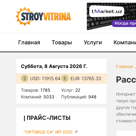
Главная
Товары
Услуги
Компан
Суббота, 8 Августа 2026 Г.
Главная
Рас
USD: 11915.64
EUR: 13765.33
Товаров:
1785
Услуг:
22
Интернет
Компаний:
5033
Публикаций:
948
такую пр
других г
обеспечи
ПРАЙС-ЛИСТЫ
стоимост
"OPTIMUS CA" ИП ООО