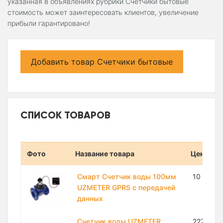
указанная в объявлениях рубрики Счетчики бытовые
стоимость может заинтересовать клиентов, увеличение
прибыли гарантировано!
Добавить товар Счетчики бытовые
СПИСОК ТОВАРОВ
Фото
Название товара
Цена
Смарт Cчетчик воды 100мм
10 465 
UZMETER GPRS с передачей
данных
Счетчик воды UZMETER
227 000