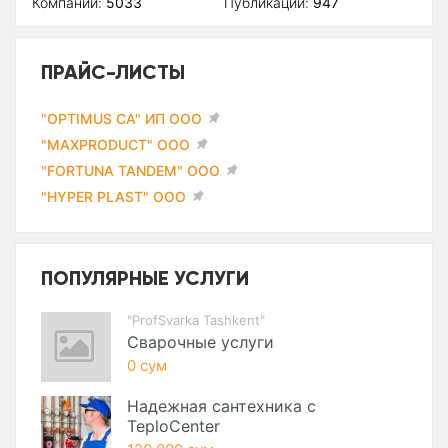
Компаний:
5033
Публикаций:
947
ПРАЙС-ЛИСТЫ
"OPTIMUS CA" ИП ООО
"MAXPRODUCT" ООО
"FORTUNA TANDEM" ООО
"HYPER PLAST" ООО
ПОПУЛЯРНЫЕ УСЛУГИ
"ProfSvarka Tashkent"
Сварочные услуги
0 сум
Надежная сантехника с
TeploCenter