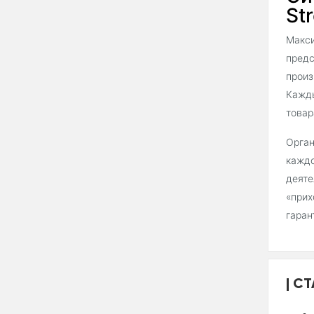
Str
Макси
предс
произ
Кажды
товар
Орган
каждо
деяте
«прих
гаран
СТ