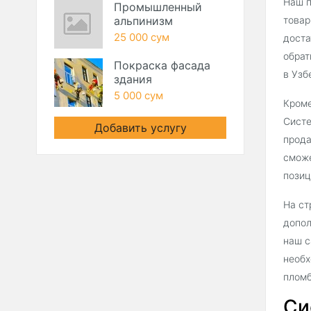
Наш п
Промышленный
альпинизм
товар
25 000 сум
доста
обрат
Покраска фасада
в Узб
здания
5 000 сум
Кроме
Систе
Добавить услугу
прода
сможе
позиц
На ст
допол
наш с
необх
пломб
Си