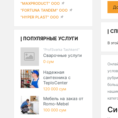
"MAXPRODUCT" ООО
До
"FORTUNA TANDEM" ООО
"HYPER PLAST" ООО
СП
ПОПУЛЯРНЫЕ УСЛУГИ
В это
"ProfSvarka Tashkent"
Сварочные услуги
0 сум
Онлай
услов
Надежная
сантехника с
рубри
TeploCenter
больш
120 000 сум
нашим
Мебель на заказ от
катег
Romo-Mebel
Си
100 000 сум