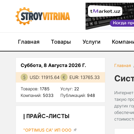
Главная
Товары
Услуги
Компан
Суббота, 8 Августа 2026 Г.
Главная
Сис
USD: 11915.64
EUR: 13765.33
Товаров:
1785
Услуг:
22
Интернет
Компаний:
5033
Публикаций:
948
такую пр
других г
обеспечи
ПРАЙС-ЛИСТЫ
стоимост
"OPTIMUS CA" ИП ООО