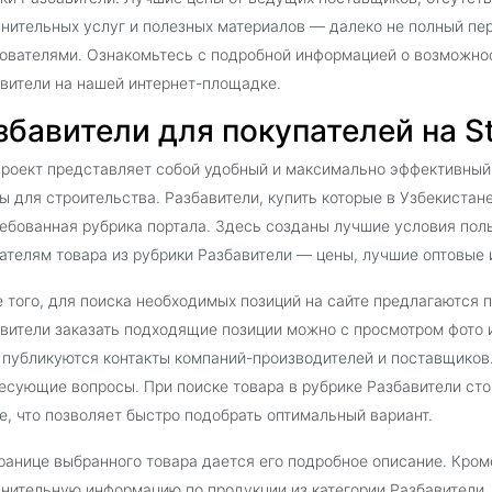
нительных услуг и полезных материалов — далеко не полный пе
ователями. Ознакомьтесь с подробной информацией о возможнос
вители на нашей интернет-площадке.
збавители для покупателей на St
роект представляет собой удобный и максимально эффективный
ы для строительства. Разбавители, купить которые в Узбекистане
ебованная рубрика портала. Здесь созданы лучшие условия поль
ателям товара из рубрики Разбавители — цены, лучшие оптовые 
 того, для поиска необходимых позиций на сайте предлагаются 
вители заказать подходящие позиции можно с просмотром фото 
 публикуются контакты компаний-производителей и поставщиков
есующие вопросы. При поиске товара в рубрике Разбавители ст
е, что позволяет быстро подобрать оптимальный вариант.
ранице выбранного товара дается его подробное описание. Кроме
нительную информацию по продукции из категории Разбавители,