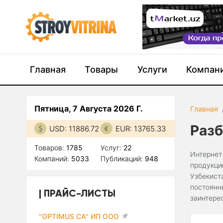
Главная
Товары
Услуги
Компан
Пятница, 7 Августа 2026 Г.
Главная
Разб
USD: 11886.72
EUR: 13765.33
Товаров:
1785
Услуг:
22
Интернет
Компаний:
5033
Публикаций:
948
продукци
Узбекист
постоянн
ПРАЙС-ЛИСТЫ
заинтере
"OPTIMUS CA" ИП ООО