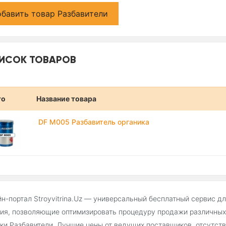
бавить товар Разбавители
ИСОК ТОВАРОВ
то
Название товара
DF M005 Разбавитель органика
н-портал Stroyvitrina.Uz — универсальный бесплатный сервис д
ия, позволяющие оптимизировать процедуру продажи различных 
ки Разбавители. Лучшие цены от ведущих поставщиков, отсутст