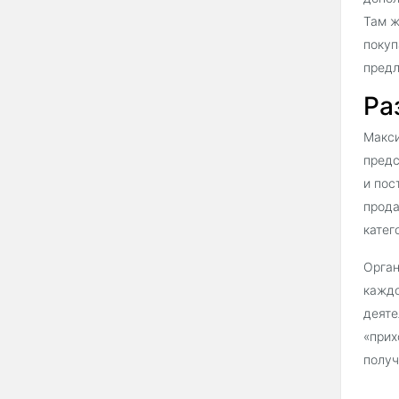
Там ж
покуп
предл
Ра
Макси
предс
и пос
прода
катег
Орган
каждо
деяте
«прих
получ