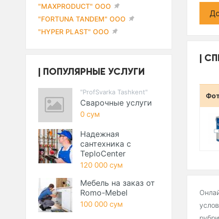
"MAXPRODUCT" ООО
До
"FORTUNA TANDEM" ООО
"HYPER PLAST" ООО
СП
ПОПУЛЯРНЫЕ УСЛУГИ
"ProfSvarka Tashkent"
Фо
Сварочные услуги
0 сум
Надежная
сантехника с
TeploCenter
120 000 сум
Мебель на заказ от
Romo-Mebel
Онлай
100 000 сум
услов
рубри