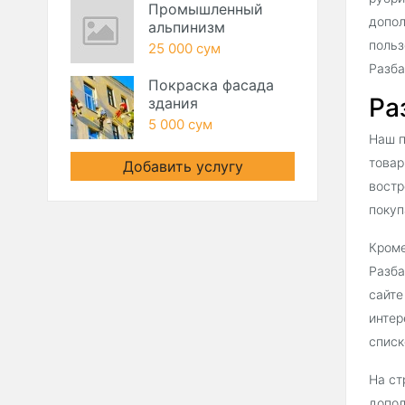
Промышленный
допол
альпинизм
польз
25 000 сум
Разба
Покраска фасада
Ра
здания
5 000 сум
Наш п
товар
Добавить услугу
востр
покуп
Кроме
Разба
сайте
интер
списк
На ст
допол