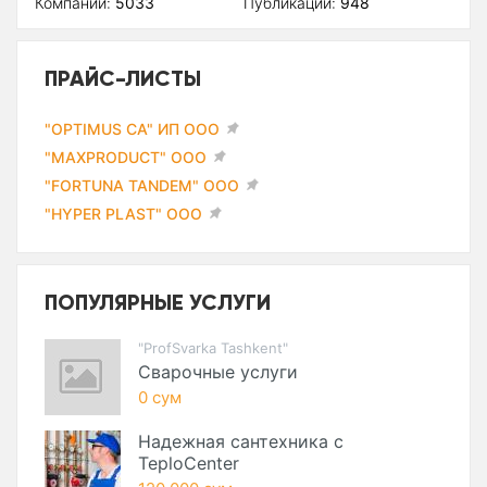
Компаний:
5033
Публикаций:
948
ПРАЙС-ЛИСТЫ
"OPTIMUS CA" ИП ООО
"MAXPRODUCT" ООО
"FORTUNA TANDEM" ООО
"HYPER PLAST" ООО
ПОПУЛЯРНЫЕ УСЛУГИ
"ProfSvarka Tashkent"
Сварочные услуги
0 сум
Надежная сантехника с
TeploCenter