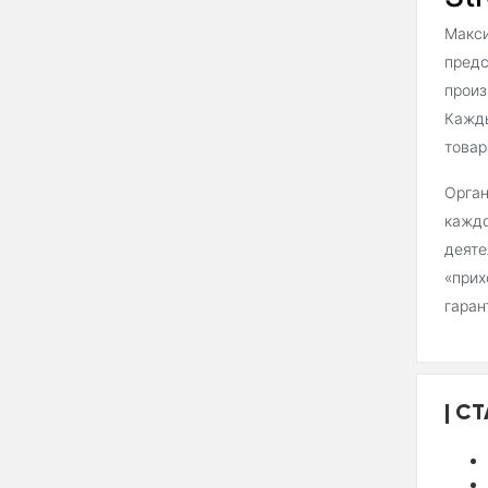
Макси
предс
произ
Кажды
товар
Орган
каждо
деяте
«прих
гаран
СТ