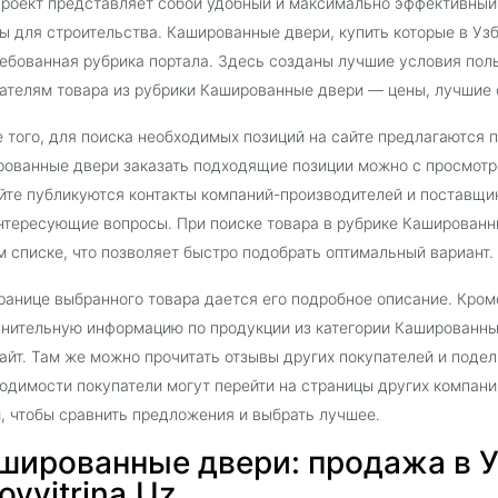
роект представляет собой удобный и максимально эффективный
ы для строительства. Кашированные двери, купить которые в Узб
ебованная рубрика портала. Здесь созданы лучшие условия поль
ателям товара из рубрики Кашированные двери — цены, лучшие 
 того, для поиска необходимых позиций на сайте предлагаются 
ованные двери заказать подходящие позиции можно с просмотр
йте публикуются контакты компаний-производителей и поставщи
нтересующие вопросы. При поиске товара в рубрике Кашированн
 списке, что позволяет быстро подобрать оптимальный вариант.
ранице выбранного товара дается его подробное описание. Кроме
нительную информацию по продукции из категории Кашированны
айт. Там же можно прочитать отзывы других покупателей и поде
одимости покупатели могут перейти на страницы других компан
, чтобы сравнить предложения и выбрать лучшее.
шированные двери: продажа в У
oyvitrina.Uz