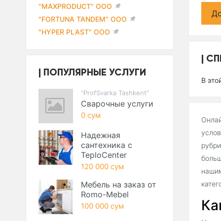
"MAXPRODUCT" ООО
До
"FORTUNA TANDEM" ООО
"HYPER PLAST" ООО
СП
ПОПУЛЯРНЫЕ УСЛУГИ
В это
"ProfSvarka Tashkent"
Сварочные услуги
0 сум
Онлай
услов
Надежная
сантехника с
рубри
TeploCenter
больш
120 000 сум
нашим
Мебель на заказ от
катег
Romo-Mebel
Ка
100 000 сум