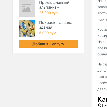
Наш п
Промышленный
альпинизм
товар
25 000 сум
востр
покуп
Покраска фасада
здания
Кроме
5 000 сум
Кашир
На са
Добавить услугу
все и
общем
На ст
допол
наш с
необх
двери
Ка
Str