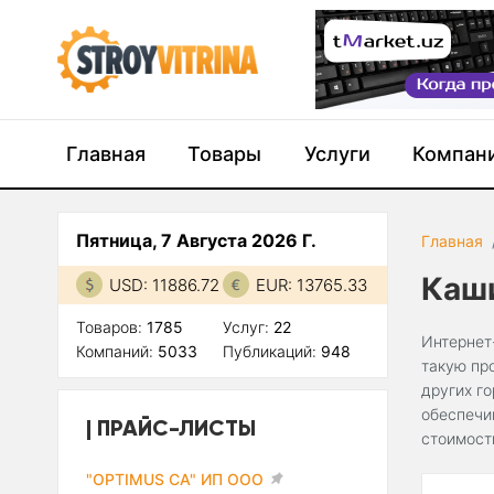
Главная
Товары
Услуги
Компан
Пятница, 7 Августа 2026 Г.
Главная
Каш
USD: 11886.72
EUR: 13765.33
Товаров:
1785
Услуг:
22
Интернет
Компаний:
5033
Публикаций:
948
такую пр
других г
обеспечи
ПРАЙС-ЛИСТЫ
стоимост
"OPTIMUS CA" ИП ООО